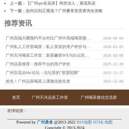
上一篇：
【广州qm名花录】绝世佳人，展现风采
下一篇：
如何识别正规场？广州桑拿资质查询全攻略
推荐资讯
广州高端大圈预约平台对比广州中高端喝茶微信VX：平台预约优化_146
2026-08-04
广州私人工作室喝茶：私人茶室的用户评价与体验分享
2026-03-05
广州天河喝茶工作室：新茶嫩茶WX与白云区品茶论坛官网对接
2026-02-08
‌广州品茶推荐‌：推荐平台的用户评价
2025-12-28
广州百花丛bhc论坛：论坛里的“资源陷阱”
2025-12-17
抢先！广州品茶喝茶上课微信抢先拿
2025-12-09
首页
广州天河品茶工作室
广州喝茶微信交流群
友情链接：
Powered by
广州桑拿
@2013-2022
RSS地图
HTML地图
Copyright
© 2013-2024